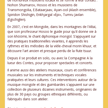
de nombreux musiciens locaux et se forme à leur contact :
Nohon Shumarov, Hosoo et les musiciens de
Transmongolia, E.Bataarjaav, Ayan-ool (Alash ensemble),
Spiridon Shishigin, Enkhjargal «Epi», Tumru Javlan
(Egschiglen).
En 2007, c'est en Mongolie, dans les montagnes de l'Altaï,
que son professeur Hosoo le guide pour qu'il donne vie à
son khöömii, le chant diphonique mongol. S’appuyant sur
des pratiques traditionnelles vivantes, il apprends les
rythmes et les mélodies de la vièle-cheval morin khuur, et
découvre l'art ancien et presque perdu de la flute tsuur.
Depuis il se produit en solo, ou avec la Compagnie A la
lueur des Contes, pour proposer spectacles et concerts.
Il anime aussi des ateliers musicaux, cours et conférences
musicales sur les instruments et techniques vocales
pratiquées et leurs cultures. Ces interventions autour de la
musique mongole et des guimbardes s'appuient sur une
collection de plusieurs dizaines instruments, originaires de
plus de 30 pays ou groupes ethniques différents, ou
fabriqués dans son atelier.