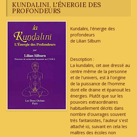
KUNDALINI, L'ÉNERGIE DES
PROFONDEURS
Kundalini, l'énergie des
profondeurs
de Lilian Silburn
Description :
La kundalini, cet axe dressé au
centre même de la personne
et de l'univers, est à l'origine
de la puissance de l'homme
dont elle draine et épanouit les
énergies. Plutôt que sur les
pouvoirs extraordinaires
habituellement décrits dans
nombre d'ouvrages souvent
très fantaisistes, l'auteur s'est
attaché ici, suivant en cela les
maîtres des écoles non