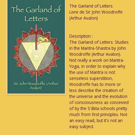
The Garland of Letters
Livre de Sir John Woodroffe
(Arthur Avalon)
Description :
The Garland of Letters: Studies
in the Mantra-Shastra by John
Woodroffe (Arthur Avalon).
Not really a work on Mantra-
Yoga, in order to explain why
the use of Mantra is not
senseless superstition,
Woodroffe has to more or
less describe the creation of
the universe and the evolution
of consciousness as conceived
of by the S'âkta schools pretty
much from first principles. Not
an easy read, but it's not an
easy subject.